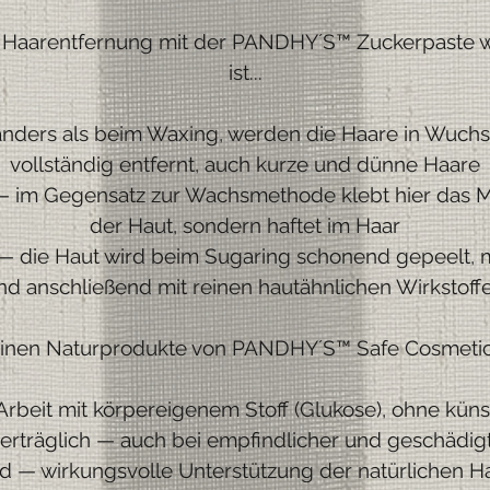
 Haarentfernung mit der PANDHY´S™ Zuckerpaste w
ist...
 anders als beim Waxing, werden die Haare in Wuch
vollständig entfernt, auch kurze und dünne Haare
 im Gegensatz zur Wachsmethode klebt hier das Mat
der Haut, sondern haftet im Haar
— die Haut wird beim Sugaring schonend gepeelt, 
nd anschließend mit reinen hautähnlichen Wirkstoff
einen Naturprodukte von PANDHY´S™ Safe Cosmetic
 Arbeit mit körpereigenem Stoff (Glukose), ohne küns
erträglich — auch bei empfindlicher und geschädig
d — wirkungsvolle Unterstützung der natürlichen H