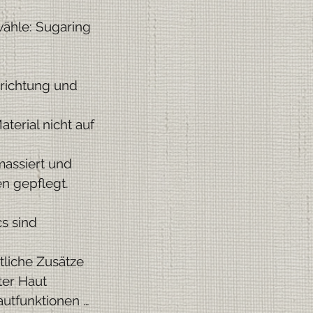
ähle: Sugaring
srichtung und
erial nicht auf
massiert und
en gepflegt.
s sind
tliche Zusätze
ter Haut
autfunktionen …