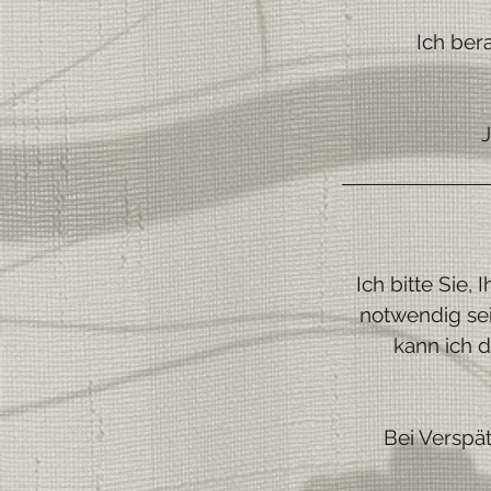
Ich ber
Ich bitte Sie
notwendig sei
kann ich 
Bei Verspä