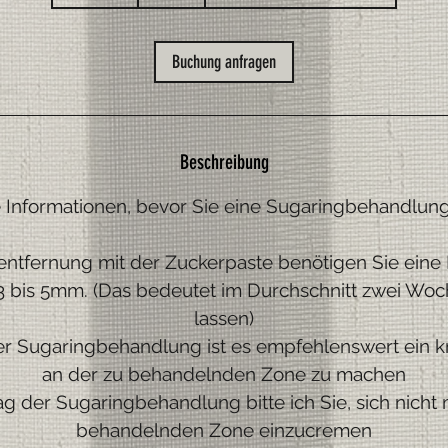
5
M
i
Buchung anfragen
n
.
Beschreibung
 Informationen, bevor Sie eine Sugaringbehandlun
rentfernung mit der Zuckerpaste benötigen Sie eine
3 bis 5mm. (Das bedeutet im Durchschnitt zwei Wo
lassen)
er Sugaringbehandlung ist es empfehlenswert ein kr
an der zu behandelnden Zone zu machen
g der Sugaringbehandlung bitte ich Sie, sich nicht
behandelnden Zone einzucremen