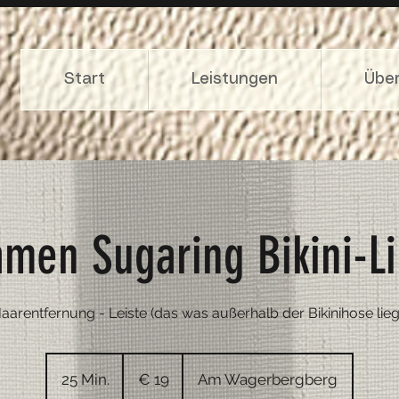
Start
Leistungen
Übe
men Sugaring Bikini-L
aarentfernung - Leiste (das was außerhalb der Bikinihose lieg
19
Euro
25 Min.
2
€ 19
Am Wagerbergberg