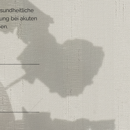
sundheitliche
lung bei akuten
ben.