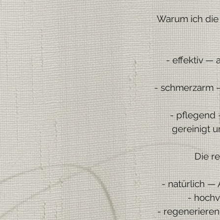
Warum ich die
- effektiv —
- schmerzarm —
- pflegend 
gereinigt u
Die r
- natürlich —
- hochv
- regenerieren