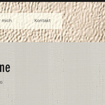
r mich
Kontakt
ine
t)