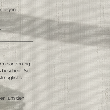
nliegen.
.
Terminänderung
s bescheid. So
stmögliche
den, um den